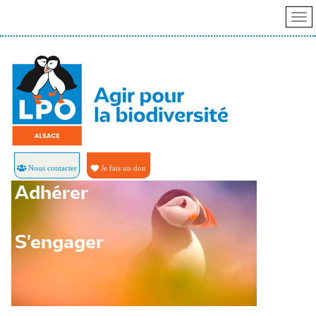
Nous contacter
Je fais un don
Adhérer
S'engager