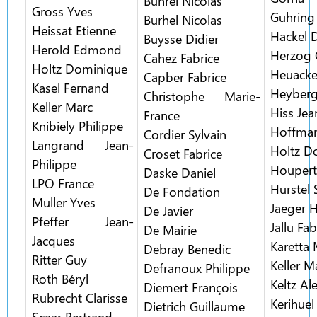
Buhrel Nicolas
Gross Yves
Guhring
Burhel Nicolas
Heissat Etienne
Hackel 
Buysse Didier
Herold Edmond
Herzog 
Cahez Fabrice
Holtz Dominique
Heuacke
Capber Fabrice
Kasel Fernand
Heyberg
Christophe Marie-
Keller Marc
Hiss Jea
France
Knibiely Philippe
Hoffman
Cordier Sylvain
Langrand Jean-
Holtz D
Croset Fabrice
Philippe
Houpert
Daske Daniel
LPO France
Hurstel 
De Fondation
Muller Yves
Jaeger 
De Javier
Pfeffer Jean-
Jallu Fab
De Mairie
Jacques
Karetta 
Debray Benedic
Ritter Guy
Keller M
Defranoux Philippe
Roth Béryl
Keltz Al
Diemert François
Rubrecht Clarisse
Kerihuel
Dietrich Guillaume
Scaar Bertrand