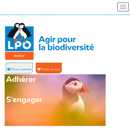
Nous contacter
Je fais un don
Adhérer
S'engager