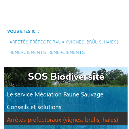
Vous êtes ici :
Arrêtés préfectoraux (vignes, brûlis, haies)
Remerciements
Remerciements
SOS Biodiversité
Le service Médiation Faune Sauvage
Conseils et solutions
Arrêtés préfectoraux (vignes, brûlis, haies)