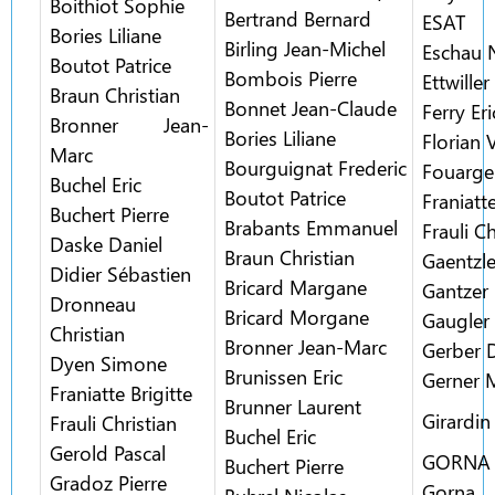
Boithiot Sophie
Bertrand Bernard
ESAT
Bories Liliane
Birling Jean-Michel
Eschau 
Boutot Patrice
Bombois Pierre
Ettwille
Braun Christian
Bonnet Jean-Claude
Ferry Eri
Bronner Jean-
Bories Liliane
Florian 
Marc
Bourguignat Frederic
Fouarge 
Buchel Eric
Boutot Patrice
Franiatte
Buchert Pierre
Brabants Emmanuel
Frauli Ch
Daske Daniel
Braun Christian
Gaentzle
Didier Sébastien
Bricard Margane
Gantzer
Dronneau
Bricard Morgane
Gaugler
Christian
Bronner Jean-Marc
Gerber 
Dyen Simone
Brunissen Eric
Gerner M
Franiatte Brigitte
Brunner Laurent
Girardin
Frauli Christian
Buchel Eric
Gerold Pascal
GORNA
Buchert Pierre
Gradoz Pierre
Gorna