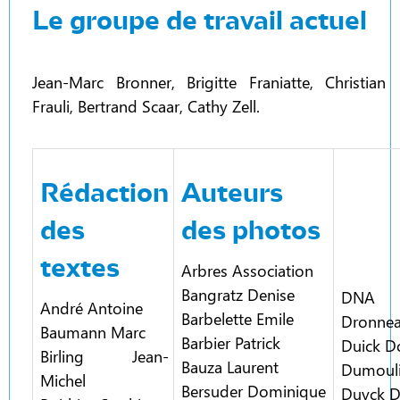
Le groupe de travail actuel
Jean-Marc Bronner, Brigitte Franiatte, Christian
Frauli, Bertrand Scaar, Cathy Zell.
Rédaction
Auteurs
des
des photos
textes
Arbres Association
Bangratz Denise
DNA
André Antoine
Barbelette Emile
Dronnea
Baumann Marc
Barbier Patrick
Duick D
Birling Jean-
Bauza Laurent
Dumouli
Michel
Bersuder Dominique
Duyck 