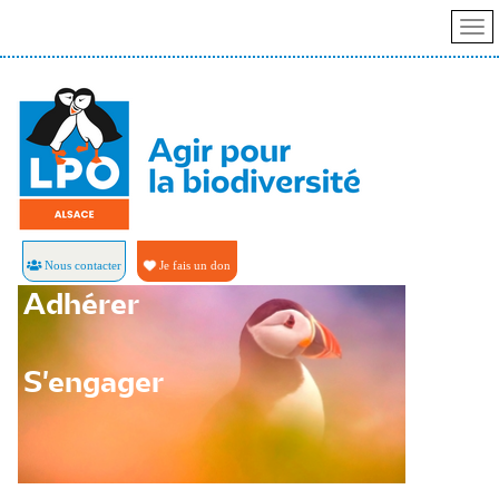
Nous contacter
Je fais un don
Adhérer
S'engager