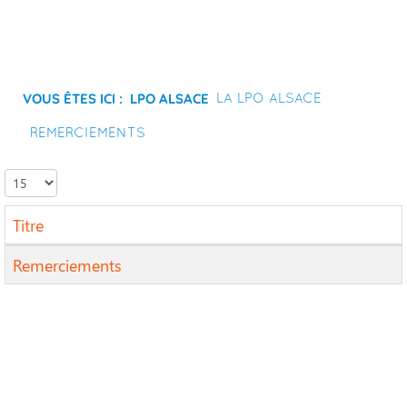
Vous êtes ici :
LPO Alsace
La LPO Alsace
Remerciements
Affichage
Titre
Articles
Remerciements