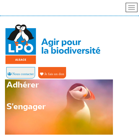
Nous contacter
Je fais un don
Adhérer
S'engager