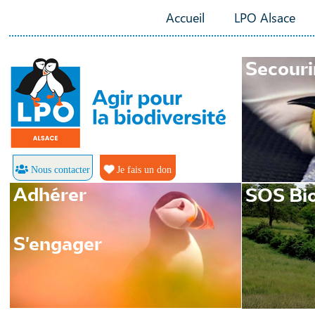
Accueil
LPO Alsace
Secouri
Nous contacter
Je fais un don
Adhérer
SOS Bio
S'engager