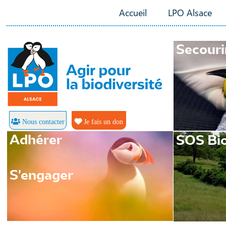
Accueil
LPO Alsace
Secouri
Nous contacter
Je fais un don
Adhérer
SOS Bio
S'engager