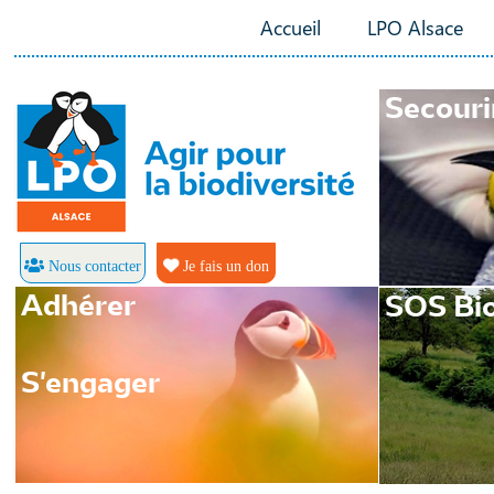
Accueil
LPO Alsace
Secouri
Nous contacter
Je fais un don
Adhérer
SOS Bio
S'engager