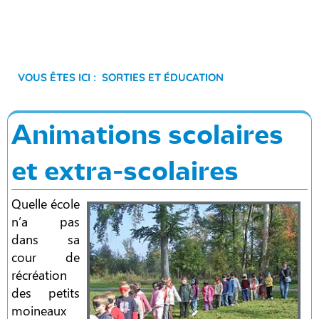
Vous êtes ici :
Sorties et éducation
Animations scolaires
et extra-scolaires
Quelle école
n’a pas
dans sa
cour de
récréation
des petits
moineaux