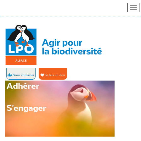
Nous contacter
Je fais un don
Adhérer
S'engager