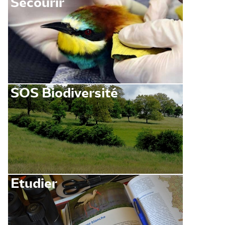
Secourir
SOS Biodiversité
Etudier