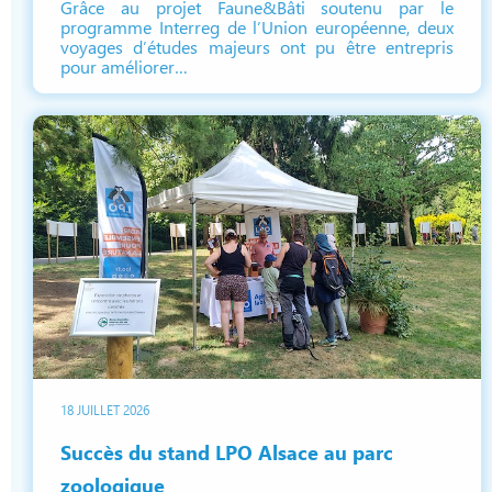
Grâce au projet Faune&Bâti soutenu par le
programme Interreg de l’Union européenne, deux
voyages d’études majeurs ont pu être entrepris
pour améliorer…
18 JUILLET 2026
Succès du stand LPO Alsace au parc
zoologique