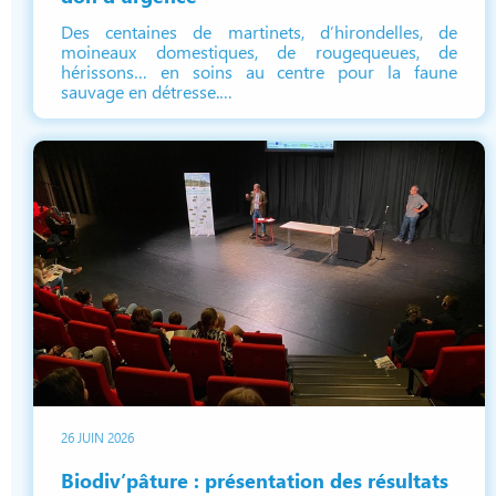
Des centaines de martinets, d’hirondelles, de
moineaux domestiques, de rougequeues, de
hérissons… en soins au centre pour la faune
sauvage en détresse.…
26 JUIN 2026
Biodiv’pâture : présentation des résultats