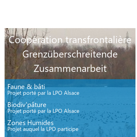
Coopération transfrontalière
Grenzüberschreitende
Zusammenarbeit
Faune & bâti
Projet porté par la LPO Alsace
Biodiv'pâture
Projet porté par la LPO Alsace
Zones Humides
Projet auquel la LPO participe