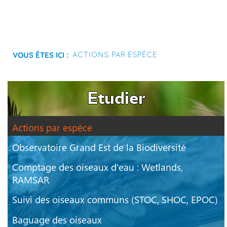
Vous êtes ici :
Actions par espèce
Etudier
Actions par espèce
Observatoire Grand Est de la Biodiversité
Comptage des oiseaux d'eau : Wetlands,
RAMSAR
Suivi des oiseaux communs (STOC, SHOC, EPOC)
Baguage des oiseaux