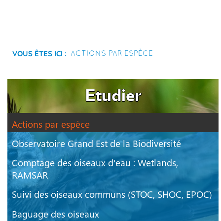
Vous êtes ici :
Actions par espèce
Etudier
Actions par espèce
Observatoire Grand Est de la Biodiversité
Comptage des oiseaux d'eau : Wetlands,
RAMSAR
Suivi des oiseaux communs (STOC, SHOC, EPOC)
Baguage des oiseaux