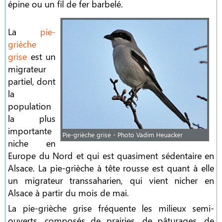
épine ou un fil de fer barbelé.
La
pie-
grièche
grise
est un
migrateur
partiel, dont
la
population
la plus
importante
Pie-grièche grise - Photo Vadim Heuacker
niche en
Europe du Nord et qui est quasiment sédentaire en
Alsace. La pie-grièche à tête rousse est quant à elle
un migrateur transsaharien, qui vient nicher en
Alsace à partir du mois de mai.
La pie-grièche grise fréquente les milieux semi-
ouverts, composés de prairies, de pâturages, de