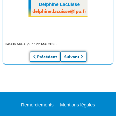
Delphine Lacuisse
delphine.lacuisse@lpo.fr
Détails
Mis à jour : 22 Mai 2025
Article précédent : Grand-duc d'Europe
Précédent
Article suivant : Balbuzar
Suivant
Remerciements
Mentions légales