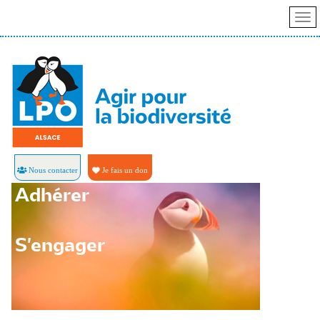
Nous contacter
Je fais un don
Adhérer
S'engager