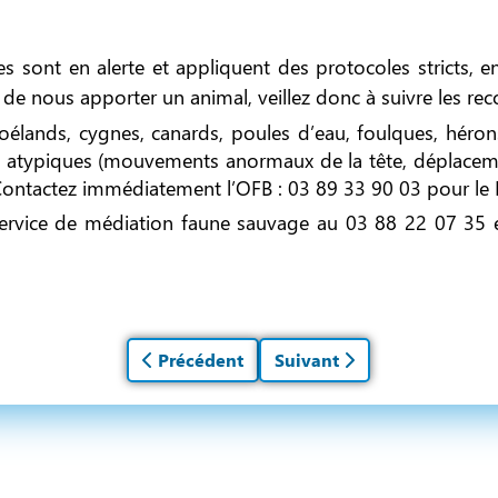
 sont en alerte et appliquent des protocoles stricts, en 
nt de nous apporter un animal, veillez donc à suivre les 
oélands, cygnes, canards, poules d’eau, foulques, hér
s atypiques (mouvements anormaux de la tête, déplacem
ontactez immédiatement l’OFB : 03 89 33 90 03 pour le H
service de médiation faune sauvage au 03 88 22 07 35 
Article précédent : Comment évoluent les e
Précédent
Article suivant : Nuit de l
Suivant