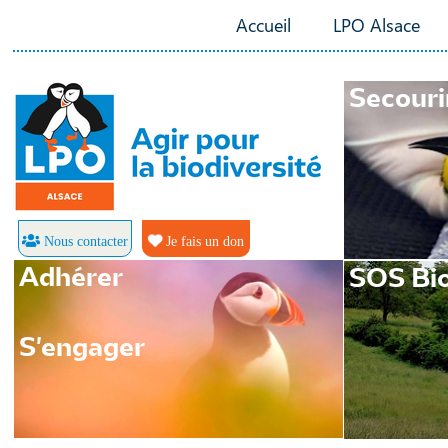
Accueil
LPO Alsace
Secouri
Nous contacter
Je fais un don
Adhérer
SOS Bio
S'engager