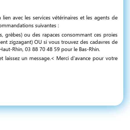
lien avec les services vétérinaires et les agents de
recommandations suivantes :
ons, grèbes) ou des rapaces consommant ces proies
ent zigzagant) OU si vous trouvez des cadavres de
aut-Rhin, 03 88 70 48 59 pour le Bas-Rhin.
et laissez un message.< Merci d’avance pour votre
ffectifs des oiseaux de nos jardins ?
a Chouette 2023