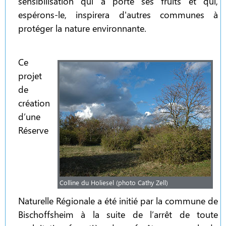
sensibilisation qui a porté ses fruits et qui,
espérons-le, inspirera d'autres communes à
protéger la nature environnante.
Ce
projet
de
création
d’une
Réserve
Colline du Holiesel (photo Cathy Zell)
Naturelle Régionale a été initié par la commune de
Bischoffsheim à la suite de l’arrêt de toute