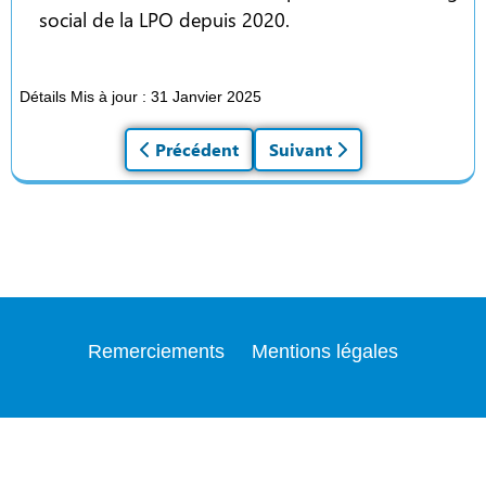
social de la LPO depuis 2020.
Détails
Mis à jour : 31 Janvier 2025
Article précédent : Une belle chaine de so
Précédent
Article suivant : La LPO A
Suivant
Remerciements
Mentions légales