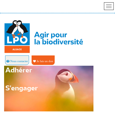
Nous contacter
Je fais un don
Adhérer
S'engager